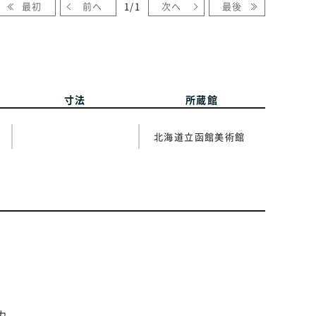
最初
前へ
1
/
1
次へ
最後
寸法
所蔵館
北海道立函館美術館
力。