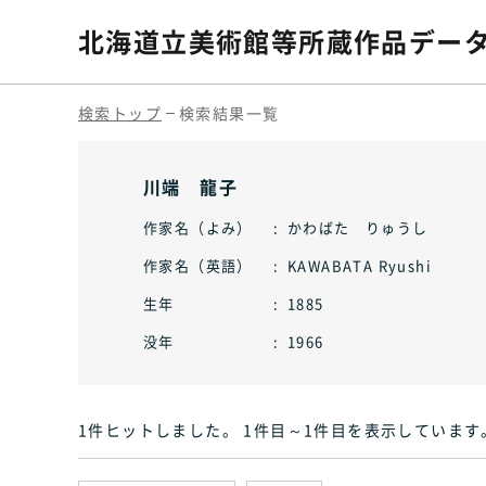
北海道立美術館等
所蔵作品デー
検索トップ
検索結果一覧
川端 龍子
作家名（よみ）
かわばた りゅうし
作家名（英語）
KAWABATA Ryushi
生年
1885
没年
1966
1件ヒット
しました
。 1件目～1件目
を表示しています