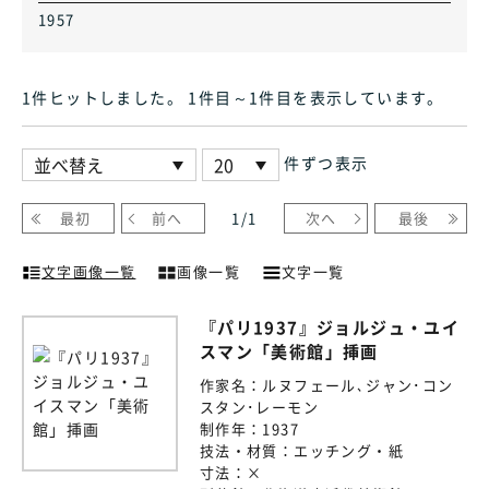
1957
1件ヒット
しました
。 1件目～1件目
を表示しています
。
件ずつ表示
最初
前へ
1
/
1
次へ
最後
文字画像一覧
画像一覧
文字一覧
『パリ1937』ジョルジュ・ユイ
スマン「美術館」挿画
作家名：
ルヌフェール､ジャン･コン
スタン･レーモン
制作年：
1937
技法・材質：
エッチング・紙
寸法：
×