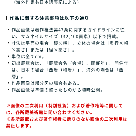
（海外作家も日本語表記による）。
作品に関する注意事項は以下の通り
作品画像は著作権法第47条に関するガイドラインに従
い、サムネイルサイズ（32,400画素）以下で掲載。
寸法は平面の場合［縦×横］、立体の場合は［奥行×幅
×高さ］または［径×高さ］。
単位は全てcm。
初出展覧会は、「展覧会名（会場）、開催年」。開催年
は、日本の場合「西暦（和暦）」、海外の場合は「西
暦」。
作品画像は部分図の場合もある。
作品画像は準備の整ったものから随時公開。
※画像の二次利用（特別観覧）および著作権等に関して
は、各所蔵美術館に問い合わせください。
※各所蔵館および著作権者に断りのない画像の二次利用は
禁止します。