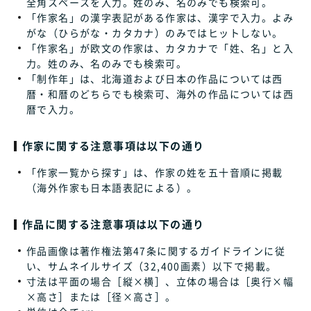
全角スペースを入力。姓のみ、名のみでも検索可。
「作家名」の漢字表記がある作家は、漢字で入力。よみ
がな（ひらがな・カタカナ）のみではヒットしない。
「作家名」が欧文の作家は、カタカナで「姓、名」と入
力。姓のみ、名のみでも検索可。
「制作年」は、北海道および日本の作品については西
暦・和暦のどちらでも検索可、海外の作品については西
暦で入力。
作家に関する注意事項は以下の通り
「作家一覧から探す」は、作家の姓を五十音順に掲載
（海外作家も日本語表記による）。
作品に関する注意事項は以下の通り
作品画像は著作権法第47条に関するガイドラインに従
い、サムネイルサイズ（32,400画素）以下で掲載。
寸法は平面の場合［縦×横］、立体の場合は［奥行×幅
×高さ］または［径×高さ］。