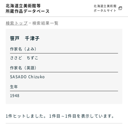
北海道立美術館等
北海道立美術館
所蔵作品データベース
ポータルサイト
検索トップ
検索結果一覧
笹戸 千津子
作家名（よみ）
ささど ちずこ
作家名（英語）
SASADO Chizuko
生年
1948
1件ヒット
しました
。 1件目～1件目
を表示しています
。