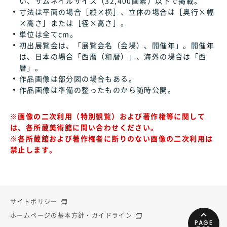
い、サムネイルサイズ（32,400画素）以下で掲載。
寸法は平面の場合［縦×横］、立体の場合は［奥行×幅
×高さ］または［径×高さ］。
単位は全てcm。
初出展覧会は、「展覧会名（会場）、開催年」。開催年
は、日本の場合「西暦（和暦）」、海外の場合は「西
暦」。
作品画像は部分図の場合もある。
作品画像は準備の整ったものから随時公開。
※画像の二次利用（特別観覧）および著作権等に関して
は、各所蔵美術館に問い合わせください。
※各所蔵館および著作権者に断りのない画像の二次利用は
禁止します。
サイトポリシー
ホームページの基本方針・ガイドライン
PAGE