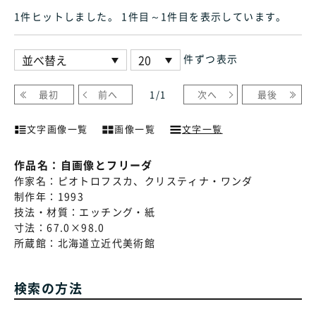
1件ヒット
しました
。 1件目～1件目
を表示しています
。
件ずつ表示
最初
前へ
1
/
1
次へ
最後
文字画像一覧
画像一覧
文字一覧
作品名：
自画像とフリーダ
作家名：
ピオトロフスカ、クリスティナ・ワンダ
制作年：
1993
技法・材質：
エッチング・紙
寸法：
67.0×98.0
所蔵館：
北海道立近代美術館
検索の方法