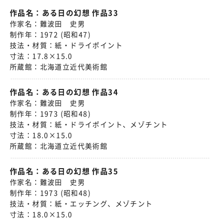
作品名：
ある日の幻想 作品33
作家名：
難波田 史男
制作年：
1972 (昭和47)
技法・材質：
紙・ドライポイント
寸法：
17.8×15.0
所蔵館：
北海道立近代美術館
作品名：
ある日の幻想 作品34
作家名：
難波田 史男
制作年：
1973 (昭和48)
技法・材質：
紙・ドライポイント、メゾチント
寸法：
18.0×15.0
所蔵館：
北海道立近代美術館
作品名：
ある日の幻想 作品35
作家名：
難波田 史男
制作年：
1973 (昭和48)
技法・材質：
紙・エッチング、メゾチント
寸法：
18.0×15.0