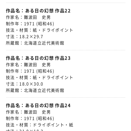
作品名：
ある日の幻想 作品22
作家名：
難波田 史男
制作年：
1971 (昭和46)
技法・材質：
紙・ドライポイント
寸法：
18.2×29.7
所蔵館：
北海道立近代美術館
作品名：
ある日の幻想 作品23
作家名：
難波田 史男
制作年：
1971 (昭和46)
技法・材質：
紙・ドライポイント
寸法：
18.0×30.0
所蔵館：
北海道立近代美術館
作品名：
ある日の幻想 作品24
作家名：
難波田 史男
制作年：
1971 (昭和46)
技法・材質：
ドライポイント・紙