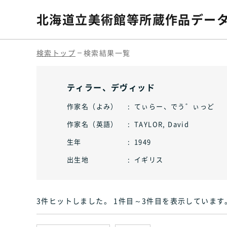
北海道立美術館等
所蔵作品デー
検索トップ
検索結果一覧
ティラー、デヴィッド
作家名（よみ）
てぃらー、でう゛ぃっど
作家名（英語）
TAYLOR, David
生年
1949
出生地
イギリス
3件ヒット
しました
。 1件目～3件目
を表示しています