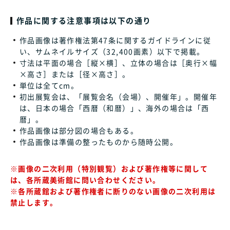
作品に関する注意事項は以下の通り
作品画像は著作権法第47条に関するガイドラインに従
い、サムネイルサイズ（32,400画素）以下で掲載。
寸法は平面の場合［縦×横］、立体の場合は［奥行×幅
×高さ］または［径×高さ］。
単位は全てcm。
初出展覧会は、「展覧会名（会場）、開催年」。開催年
は、日本の場合「西暦（和暦）」、海外の場合は「西
暦」。
作品画像は部分図の場合もある。
作品画像は準備の整ったものから随時公開。
※画像の二次利用（特別観覧）および著作権等に関して
は、各所蔵美術館に問い合わせください。
※各所蔵館および著作権者に断りのない画像の二次利用は
禁止します。