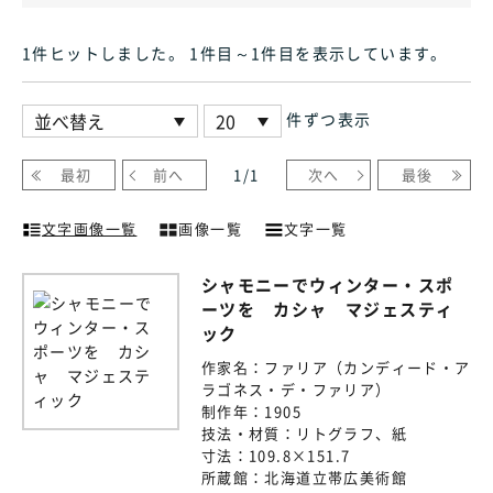
1件ヒット
しました
。 1件目～1件目
を表示しています
。
件ずつ表示
最初
前へ
1
/
1
次へ
最後
文字画像一覧
画像一覧
文字一覧
シャモニーでウィンター・スポ
ーツを カシャ゠マジェスティ
ック
作家名：
ファリア（カンディード・ア
ラゴネス・デ・ファリア）
制作年：
1905
技法・材質：
リトグラフ、紙
寸法：
109.8×151.7
所蔵館：
北海道立帯広美術館