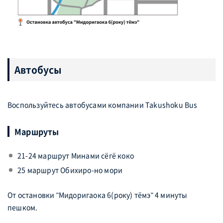
Автобусы
Воспользуйтесь автобусами компании Takushoku Bus
Маршруты
21-24 маршрут Минами сёгё коко
25 маршрут Обихиро-но мори
От остановки "Мидоригаока 6(року) тёмэ" 4 минуты
пешком.