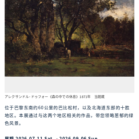
アレクサンドル･ドゥフォー《森の中での休息》1871年 当館蔵
位于巴黎东南约60公里的巴比松村，以及北海道东部的十胜
地区。本展通过与这两个地区相关的作品，带您领略葱郁的绿
色风景。
展期 2026.07.11 Sat. - 2026.09.06 Sun.