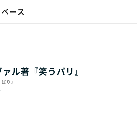
タベース
ヴァル著『笑うパリ』
うぱり』
l