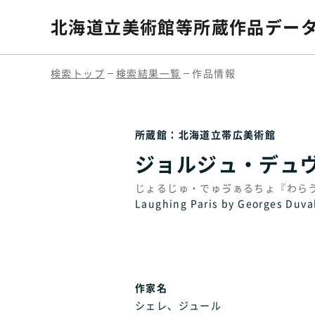
北海道立美術館等
所蔵作品デー
検索トップ
検索結果一覧
作品情報
所蔵館：北海道立帯広美術館
ジョルジュ・デュ
じょるじゅ・でゅゔぁるちょ『わら
Laughing Paris by Georges Duva
作家名
シェレ、ジュール