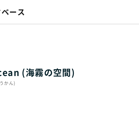
タベース
 ocean (海霧の空間)
のくうかん)