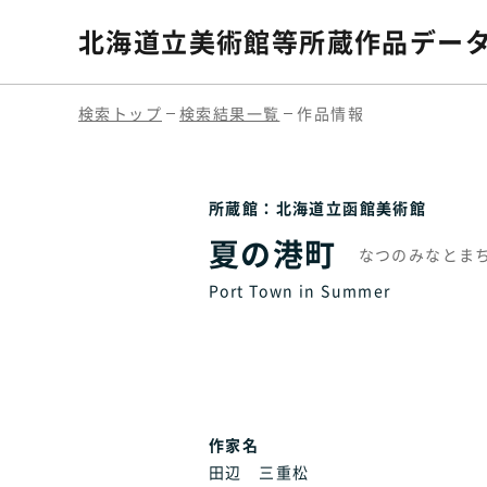
北海道立美術館等
所蔵作品デー
検索トップ
検索結果一覧
作品情報
所蔵館：北海道立函館美術館
夏の港町
なつのみなとま
Port Town in Summer
作家名
田辺 三重松