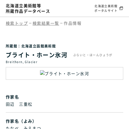
北海道立美術館等
北海道立美術館
所蔵作品データベース
ポータルサイト
検索トップ
検索結果一覧
作品情報
所蔵館：北海道立函館美術館
ブライト・ホーン氷河
ぶらいと・ほーんひょうが
Breithorn, Glacier
作家名
田辺 三重松
作家名（よみ）
たなべ みえまつ