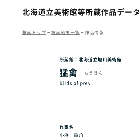
北海道立美術館等
所蔵作品デー
検索トップ
検索結果一覧
作品情報
所蔵館：北海道立旭川美術館
猛禽
もうきん
Birds of prey
作家名
小浜 亀角