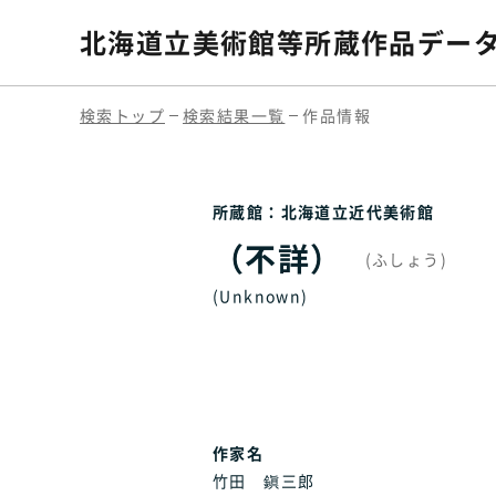
北海道立美術館等
所蔵作品デー
検索トップ
検索結果一覧
作品情報
所蔵館：北海道立近代美術館
（不詳）
(ふしょう)
(Unknown)
作家名
竹田 鎭三郎