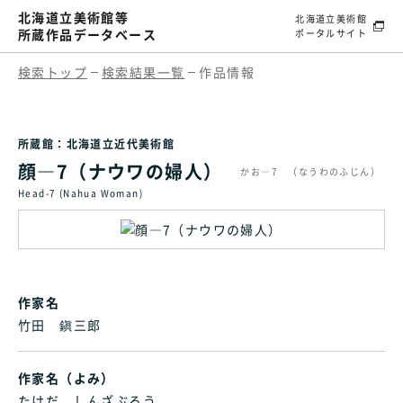
北海道立美術館等
北海道立美術館
所蔵作品データベース
ポータルサイト
検索トップ
検索結果一覧
作品情報
所蔵館：北海道立近代美術館
顔―7（ナウワの婦人）
かお―7 （なうわのふじん）
Head-7 (Nahua Woman)
作家名
竹田 鎭三郎
作家名（よみ）
たけだ しんざぶろう