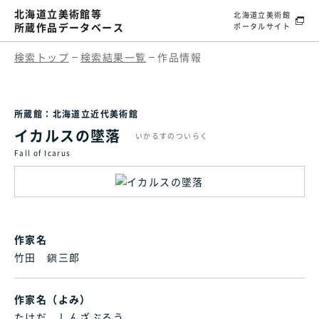
北海道立美術館等
北海道立美術館
所蔵作品データベース
ポータルサイト
検索トップ
検索結果一覧
作品情報
所蔵館：北海道立近代美術館
イカルスの墜落
いかるすのついらく
Fall of Icarus
作家名
竹田 鎭三郎
作家名（よみ）
たけだ しんざぶろう