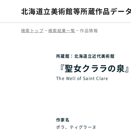
北海道立美術館等
所蔵作品デー
検索トップ
検索結果一覧
作品情報
所蔵館：北海道立近代美術館
『聖女クララの泉』
The Well of Saint Clare
作家名
ポラ、ティグラーヌ