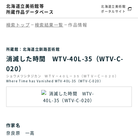
北海道立美術館等
北海道立美術館
所蔵作品データベース
ポータルサイト
検索トップ
検索結果一覧
作品情報
所蔵館：北海道立釧路芸術館
消滅した時間 WTV-40L-35（WTV-C-
020）
ショウメツシタジカン ＷＴＶ－４０Ｌ－３５（ＷＴＶ－Ｃ－０２０）
Where Time has Vanished WTV-40L-35（WTV-C-020）
作家名
奈良原 一高