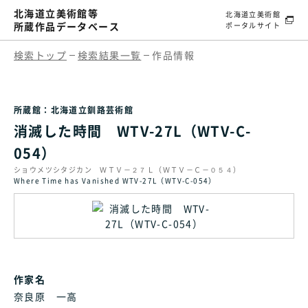
北海道立美術館等
北海道立美術館
所蔵作品データベース
ポータルサイト
検索トップ
検索結果一覧
作品情報
所蔵館：北海道立釧路芸術館
消滅した時間 WTV-27L（WTV-C-
054）
ショウメツシタジカン ＷＴＶ－２７Ｌ（ＷＴＶ－Ｃ－０５４）
Where Time has Vanished WTV-27L（WTV-C-054）
作家名
奈良原 一高