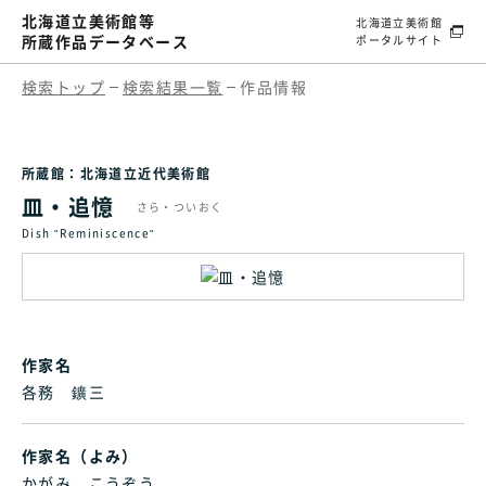
北海道立美術館等
北海道立美術館
所蔵作品データベース
ポータルサイト
検索トップ
検索結果一覧
作品情報
所蔵館：北海道立近代美術館
皿・追憶
さら・ついおく
Dish "Reminiscence"
作家名
各務 鑛三
作家名（よみ）
かがみ こうぞう