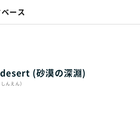
タベース
he desert (砂漠の深淵)
さばくのしんえん）