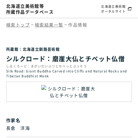
北海道立美術館等
北海道立美術館
所蔵作品データベース
ポータルサイト
検索トップ
検索結果一覧
作品情報
所蔵館：北海道立釧路芸術館
シルクロード：磨崖大仏とチベット仏僧
しるくろーど：まがいだいぶつとちべっとぶっそう
Silk Road: Giant Buddha Carved into Cliffs and Natural Rocks and
Tibetan Buddhist Monk
作家名
長倉 洋海