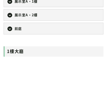
展示室A・1樓
展示室A・2樓
前庭
1樓大廳